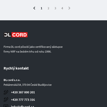
1
2
3
4
Firma DL cord působí jako certifikovaný zástupce
firmy NRF na českém trhu od roku 1996.
Rychlý kontakt
DL cord s.r.o.
Pekárenská 54, 370 04 České Budějovice
+420 387 000 201
+420 777 773 316
info@dlcord.cz