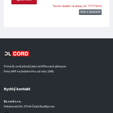
Termín dodání na dotaz, tel. 777773316
Info o dopravě
Firma DL cord působí jako certifikovaný zástupce
firmy NRF na českém trhu od roku 1996.
Rychlý kontakt
DL cord s.r.o.
Pekárenská 54, 370 04 České Budějovice