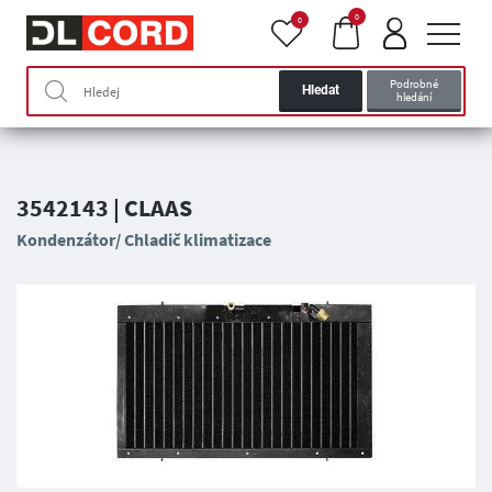
0
0
Podrobné
Hledat
hledání
3542143 | CLAAS
Kondenzátor/ Chladič klimatizace