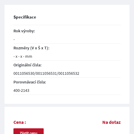
Specifikace
Rok výroby:
-
Rozměry (V x Š x T):
- x - x - mm
Originální čísla:
0011056530/0011056531/0011056532
Porovnávací čísla:
400-2143
Cena :
Na dotaz
Zjistit cenu