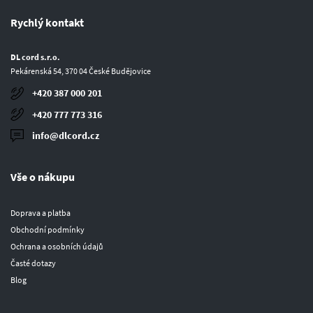
Rychlý kontakt
DL cord s.r.o.
Pekárenská 54, 370 04 České Budějovice
+420 387 000 201
+420 777 773 316
info@dlcord.cz
Vše o nákupu
Doprava a platba
Obchodní podmínky
Ochrana a osobních údajů
Časté dotazy
Blog