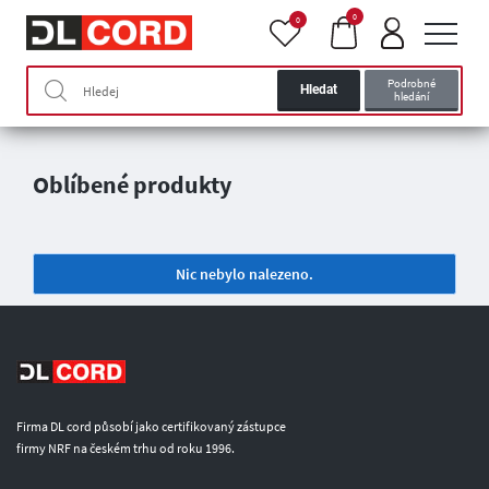
0
0
Podrobné
Hledat
hledání
Oblíbené produkty
Nic nebylo nalezeno.
Firma DL cord působí jako certifikovaný zástupce
firmy NRF na českém trhu od roku 1996.