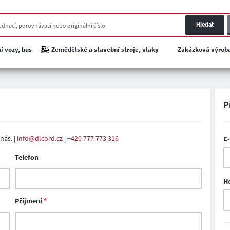
Hledat
í vozy, bus
Zemědělské a stavební stroje, vlaky
Zakázková výrob
P
nás. |
info@dlcord.cz
|
+420 777 773 316
E
Telefon
H
Příjmení
*