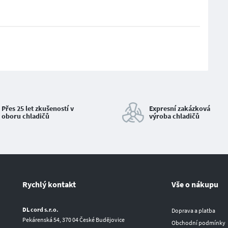
Přes 25 let zkušeností v
Expresní zakázková
oboru chladičů
výroba chladičů
Rychlý kontakt
Vše o nákupu
DL cord s.r.o.
Doprava a platba
Pekárenská 54, 370 04 České Budějovice
Obchodní podmínky