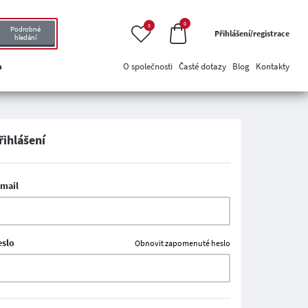
0
0
Podrobné
Přihlášení/registrace
hledání
a
O společnosti
Časté dotazy
Blog
Kontakty
řihlášení
-mail
eslo
Obnovit zapomenuté heslo