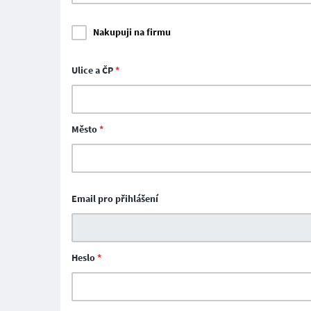
Nakupuji na firmu
Ulice a ČP
*
Město
*
Email pro přihlášení
Heslo
*