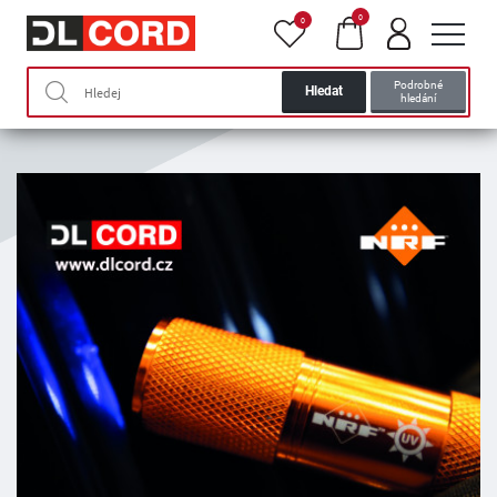
0
0
Podrobné
Hledat
hledání