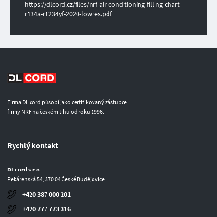
https://dlcord.cz/files/nrf-air-conditioning-filling-chart-
r134a-r1234yf-2020-lowres.pdf
Firma DL cord působí jako certifikovaný zástupce
firmy NRF na českém trhu od roku 1996.
Rychlý kontakt
DL cord s.r.o.
Pekárenská 54, 370 04 České Budějovice
+420 387 000 201
+420 777 773 316