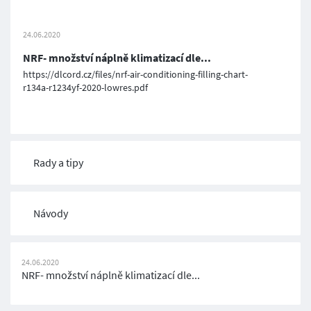
24.06.2020
NRF- množství náplně klimatizací dle...
https://dlcord.cz/files/nrf-air-conditioning-filling-chart-
r134a-r1234yf-2020-lowres.pdf
Rady a tipy
Návody
24.06.2020
NRF- množství náplně klimatizací dle...