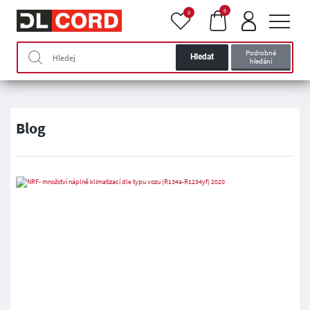
0
0
Podrobné
Hledat
hledání
Blog