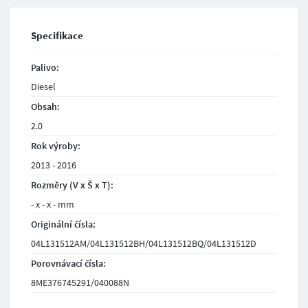
Specifikace
Palivo:
Diesel
Obsah:
2.0
Rok výroby:
2013 - 2016
Rozměry (V x Š x T):
- x - x - mm
Originální čísla:
04L131512AM/04L131512BH/04L131512BQ/04L131512D
Porovnávací čísla:
8ME376745291/040088N