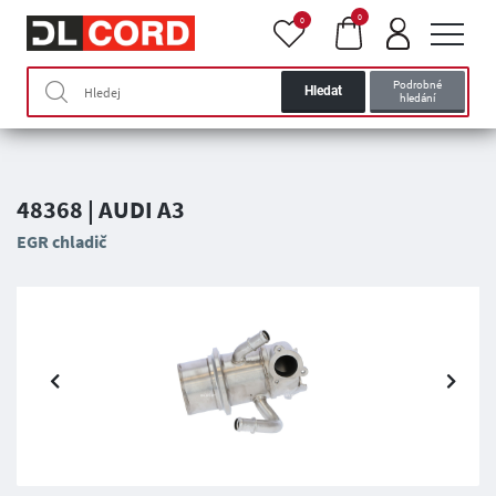
0
0
Podrobné
Hledat
hledání
48368 | AUDI A3
EGR chladič