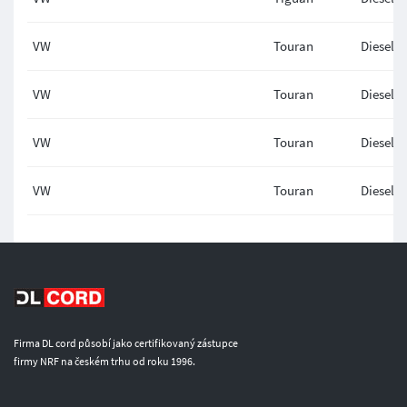
VW
Touran
Diesel
VW
Touran
Diesel
VW
Touran
Diesel
VW
Touran
Diesel
Firma DL cord působí jako certifikovaný zástupce
firmy NRF na českém trhu od roku 1996.