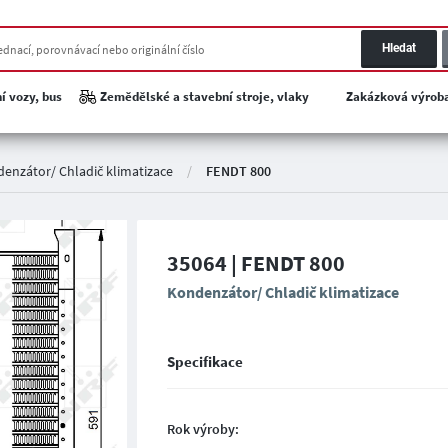
Hledat
í vozy, bus
Zemědělské a stavební stroje, vlaky
Zakázková výrob
enzátor/ Chladič klimatizace
/
FENDT 800
35064 | FENDT 800
Kondenzátor/ Chladič klimatizace
Specifikace
Rok výroby: