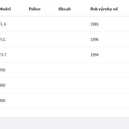
Model
Palivo
Obsah
Rok výroby od
FL 6
1985
FLC
1996
FS 7
1994
700
800
900