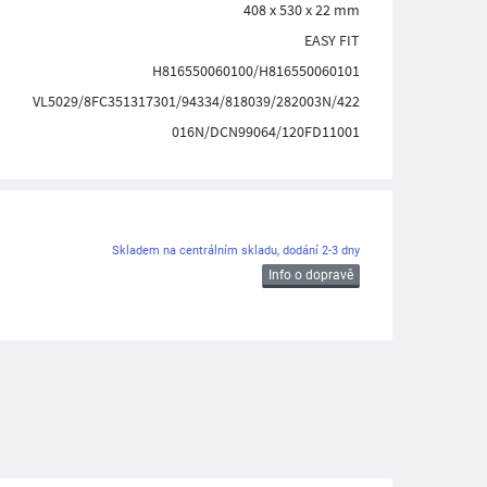
408 x 530 x 22 mm
EASY FIT
H816550060100/H816550060101
VL5029/8FC351317301/94334/818039/282003N/422
016N/DCN99064/120FD11001
Skladem na centrálním skladu, dodání 2-3 dny
Info o dopravě