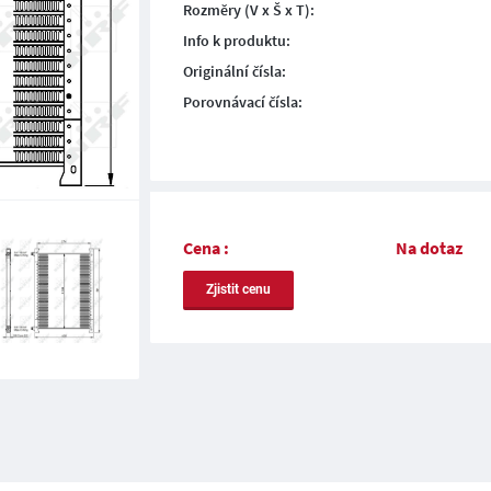
Rozměry (V x Š x T):
Info k produktu:
Originální čísla:
Porovnávací čísla:
Cena :
Na dotaz
Zjistit cenu