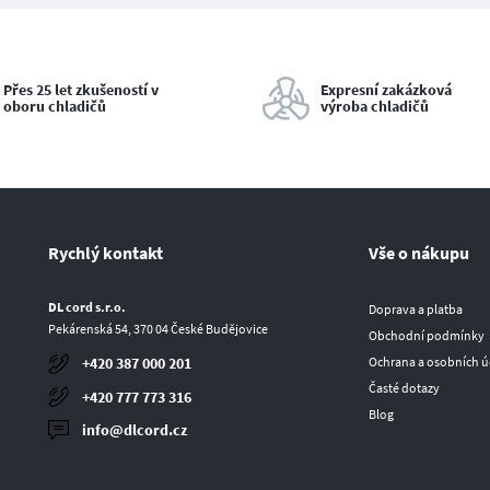
Přes 25 let zkušeností v
Expresní zakázková
oboru chladičů
výroba chladičů
Rychlý kontakt
Vše o nákupu
DL cord s.r.o.
Doprava a platba
Pekárenská 54, 370 04 České Budějovice
Obchodní podmínky
Ochrana a osobních ú
+420 387 000 201
Časté dotazy
+420 777 773 316
Blog
info@dlcord.cz