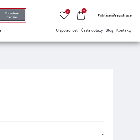
0
0
Podrobné
Přihlášení/registrace
hledání
a
O společnosti
Časté dotazy
Blog
Kontakty
-