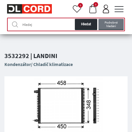
0
0
Podrobné
Hledat
hledání
3532292 | LANDINI
Kondenzátor/ Chladič klimatizace