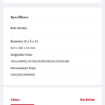
Specifikace
Rok výroby:
-
Rozměry (V x Š x T):
415 x 345 x 19 mm
Originální čísla:
3541148M91/8759229/ER198324/52465388
Porovnávací čísla:
546220N/8480005
Cena :
Na dotaz