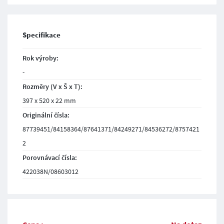
Specifikace
Rok výroby:
-
Rozměry (V x Š x T):
397 x 520 x 22 mm
Originální čísla:
87739451/84158364/87641371/84249271/84536272/8757421
2
Porovnávací čísla:
422038N/08603012