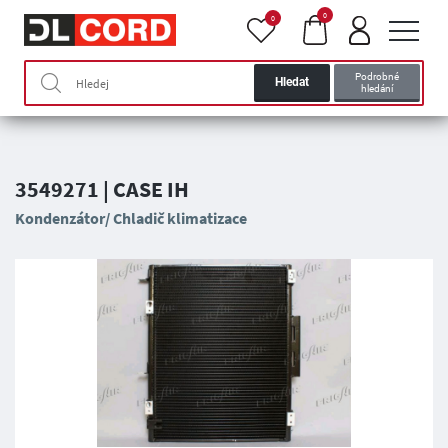
0
0
Podrobné
Hledat
hledání
3549271 | CASE IH
Kondenzátor/ Chladič klimatizace