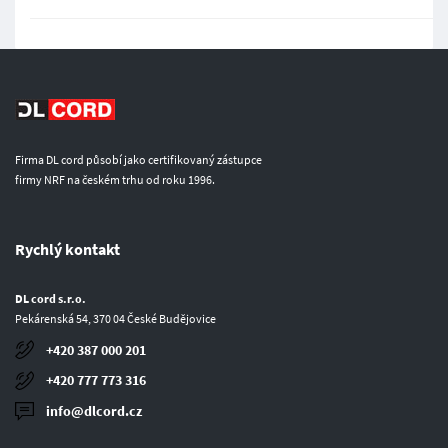
Firma DL cord působí jako certifikovaný zástupce
firmy NRF na českém trhu od roku 1996.
Rychlý kontakt
DL cord s.r.o.
Pekárenská 54, 370 04 České Budějovice
+420 387 000 201
+420 777 773 316
info@dlcord.cz