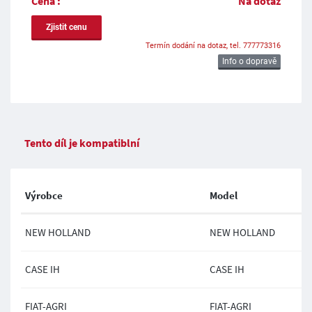
Cena :
Na dotaz
Zjistit cenu
Termín dodání na dotaz, tel. 777773316
Info o dopravě
Tento díl je kompatiblní
Výrobce
Model
NEW HOLLAND
NEW HOLLAND
CASE IH
CASE IH
FIAT-AGRI
FIAT-AGRI