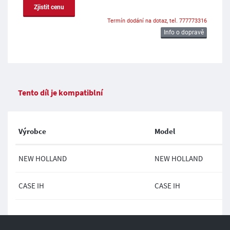
Zjistit cenu
Termín dodání na dotaz, tel. 777773316
Info o dopravě
Tento díl je kompatiblní
Výrobce
Model
NEW HOLLAND
NEW HOLLAND
CASE IH
CASE IH