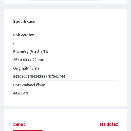
Specifikace
Rok výroby:
-
Rozměry (V x Š x T):
351 x 403 x 22 mm
Originální čísla:
84201601/84342887/87541744
Porovnávací čísla:
442004N
Cena :
Na dotaz