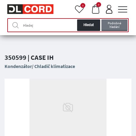
0
0
Podrobné
Hledat
hledání
350599 | CASE IH
Kondenzátor/ Chladič klimatizace