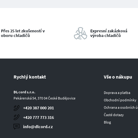
Přes 25 let zkušeností v
Expresní zakázková
oboru chladičů
výroba chladičů
Rychlý kontakt
Vše o nákupu
DL cord s.r.o.
Doprava a platba
Pekárenská 54, 370 04 České Budějovice
Obchodní podmínky
Ochrana a osobních ú
+420 387 000 201
Časté dotazy
+420 777 773 316
Blog
info@dlcord.cz