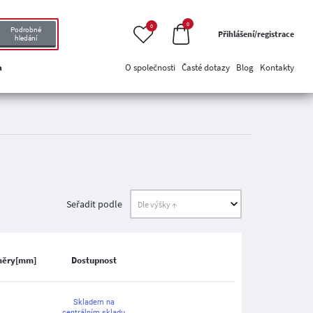
0
0
Podrobné
Přihlášení/registrace
hledání
a
O společnosti
Časté dotazy
Blog
Kontakty
Seřadit podle
měry[mm]
Dostupnost
Skladem na
centrálním skladu,