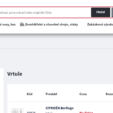
Hledat
í vozy, bus
Zemědělské a stavební stroje, vlaky
Zakázková výrob
Vrtule
Kód
Produkt
Cena
Roz
CITROËN Berlingo
49826
Na dotaz