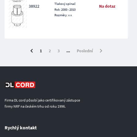
Tlakový spínač
38922
Na dotaz
Rok: 2000 - 2010
Rozměry: x x
1
2
3
...
Poslední
Firma DL cord působí jako certifikovaný zástupce
firmy NRF na českém trhu od roku 1996.
Rychlý kontakt