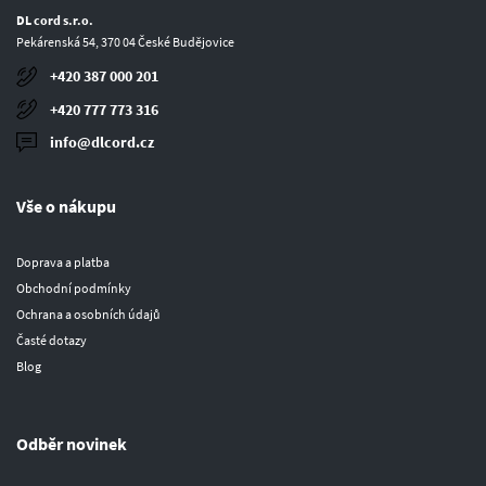
DL cord s.r.o.
Pekárenská 54, 370 04 České Budějovice
+420 387 000 201
+420 777 773 316
info@dlcord.cz
Vše o nákupu
Doprava a platba
Obchodní podmínky
Ochrana a osobních údajů
Časté dotazy
Blog
Odběr novinek