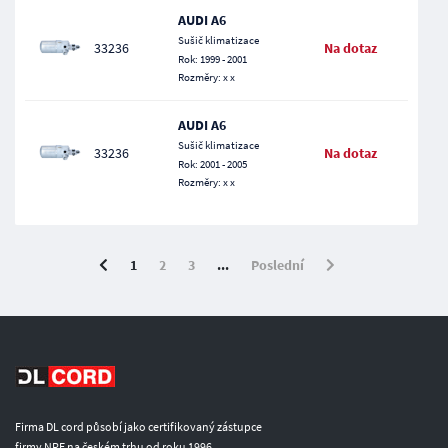
AUDI A6
Sušič klimatizace
33236
Na dotaz
Rok: 1999 - 2001
Rozměry: x x
AUDI A6
Sušič klimatizace
33236
Na dotaz
Rok: 2001 - 2005
Rozměry: x x
1
2
3
...
Poslední
Firma DL cord působí jako certifikovaný zástupce
firmy NRF na českém trhu od roku 1996.