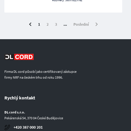
Rozměry: 593 x 812 x 62
1
2
3
...
Poslední
Firma DL cord působí jako certifikovaný zástupce
firmy NRF na českém trhu od roku 1996.
Rychlý kontakt
DL cord s.r.o.
Pekárenská 54, 370 04 České Budějovice
+420 387 000 201