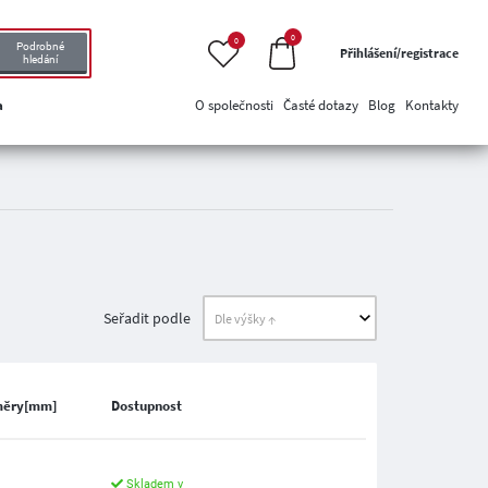
0
0
Podrobné
Přihlášení/registrace
hledání
a
O společnosti
Časté dotazy
Blog
Kontakty
Seřadit podle
měry[mm]
Dostupnost
Skladem v