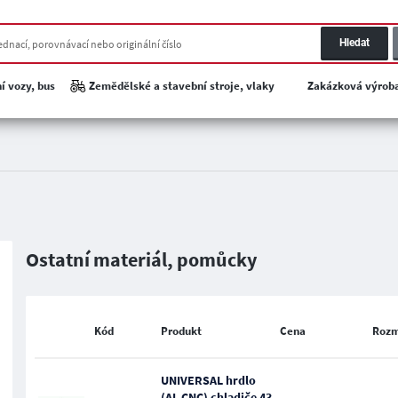
Hledat
í vozy, bus
Zemědělské a stavební stroje, vlaky
Zakázková výrob
Ostatní materiál, pomůcky
Kód
Produkt
Cena
Roz
UNIVERSAL hrdlo
(AL CNC) chladiče 43