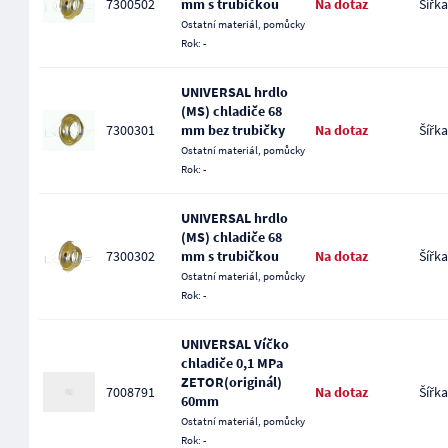
7300502
mm s trubičkou
Na dotaz
Šířka
Ostatní materiál, pomůcky
Rok: -
UNIVERSAL hrdlo
(MS) chladiče 68
7300301
mm bez trubičky
Na dotaz
Šířka
Ostatní materiál, pomůcky
Rok: -
UNIVERSAL hrdlo
(MS) chladiče 68
7300302
mm s trubičkou
Na dotaz
Šířka
Ostatní materiál, pomůcky
Rok: -
UNIVERSAL Víčko
chladiče 0,1 MPa
ZETOR(originál)
7008791
Na dotaz
Šířka
60mm
Ostatní materiál, pomůcky
Rok: -