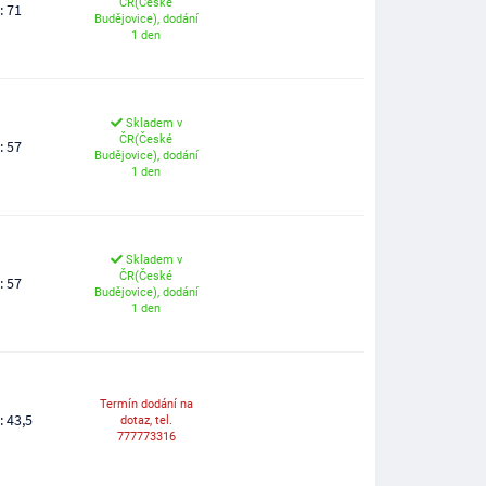
ČR(České
: 71
Budějovice), dodání
1 den
Skladem v
ČR(České
: 57
Budějovice), dodání
1 den
Skladem v
ČR(České
: 57
Budějovice), dodání
1 den
Termín dodání na
: 43,5
dotaz, tel.
777773316