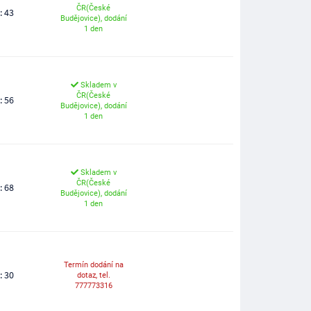
ČR(České
: 43
Budějovice), dodání
1 den
Skladem v
ČR(České
: 56
Budějovice), dodání
1 den
Skladem v
ČR(České
: 68
Budějovice), dodání
1 den
Termín dodání na
: 30
dotaz, tel.
777773316