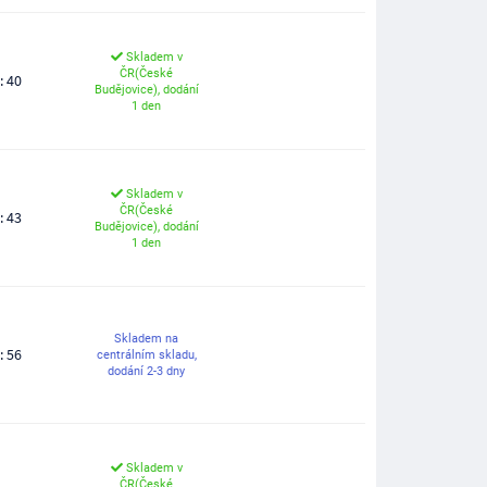
Skladem v
ČR(České
: 40
Budějovice), dodání
1 den
Skladem v
ČR(České
: 43
Budějovice), dodání
1 den
Skladem na
: 56
centrálním skladu,
dodání 2-3 dny
Skladem v
ČR(České