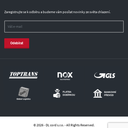
Zaregistrujte se k odběru a budeme vám posílat novinky ze světa chlazení.
Odebírat
© 2026 - DL cord s.r.o. - All Rights Reserved.