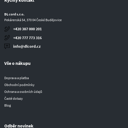
Rychlý kontakt
DL cord s.r.o.
Pekárenská 54, 370 04 České Budějovice
+420 387 000 201
+420 777 773 316
info@dlcord.cz
Vše o nákupu
Doprava a platba
Obchodní podmínky
Ochrana a osobních údajů
Časté dotazy
Blog
Odběr novinek