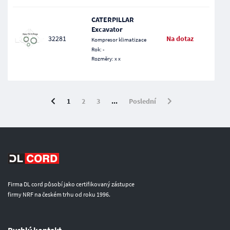
CATERPILLAR
Excavator
32281
Na dotaz
Kompresor klimatizace
Rok: -
Rozměry: x x
1
2
3
...
Poslední
Firma DL cord působí jako certifikovaný zástupce
firmy NRF na českém trhu od roku 1996.