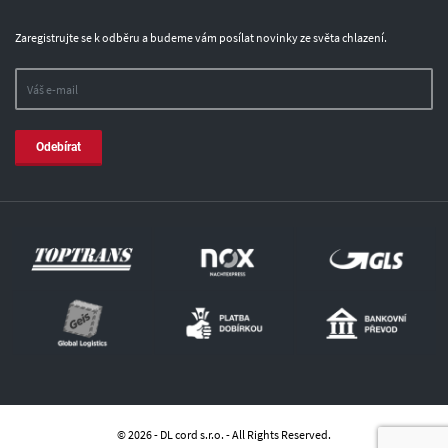
Zaregistrujte se k odběru a budeme vám posílat novinky ze světa chlazení.
Odebírat
© 2026 - DL cord s.r.o. - All Rights Reserved.