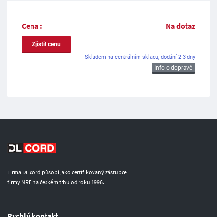
Cena :
Na dotaz
Zjistit cenu
Skladem na centrálním skladu, dodání 2-3 dny
Info o dopravě
Firma DL cord působí jako certifikovaný zástupce
firmy NRF na českém trhu od roku 1996.
Rychlý kontakt