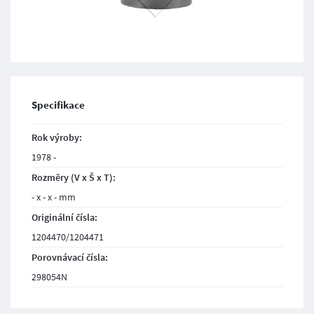
Specifikace
Rok výroby:
1978 -
Rozměry (V x Š x T):
- x - x - mm
Originální čísla:
1204470/1204471
Porovnávací čísla:
298054N