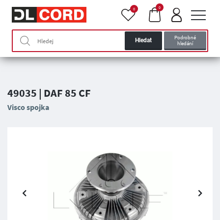
0
0
Podrobné
Hledat
hledání
49035 | DAF 85 CF
Visco spojka