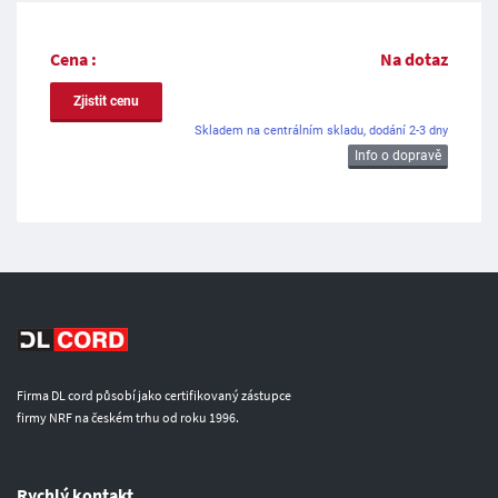
Cena :
Na dotaz
Zjistit cenu
Skladem na centrálním skladu, dodání 2-3 dny
Info o dopravě
Firma DL cord působí jako certifikovaný zástupce
firmy NRF na českém trhu od roku 1996.
Rychlý kontakt