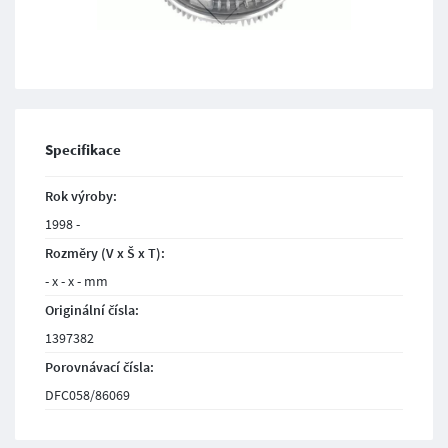
Specifikace
Rok výroby:
1998 -
Rozměry (V x Š x T):
- x - x - mm
Originální čísla:
1397382
Porovnávací čísla:
DFC058/86069