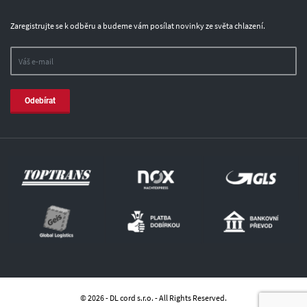
Zaregistrujte se k odběru a budeme vám posílat novinky ze světa chlazení.
Odebírat
© 2026 - DL cord s.r.o. - All Rights Reserved.