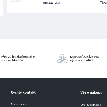
Tlou
Rok: 2011 - 2015
Přes 25 let zkušeností v
Expresní zakázková
oboru chladičů
výroba chladičů
Rychlý kontakt
Vše o nákupu
DL cord s.r.o.
Doprava a platba