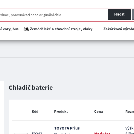
Hledat
í vozy, bus
Zemědělské a stavební stroje, vlaky
Zakázková výrob
Chladič baterie
Kód
Produkt
Cena
Roz
TOYOTA Prius
Výšk
59242
Na dotaz
Šířka