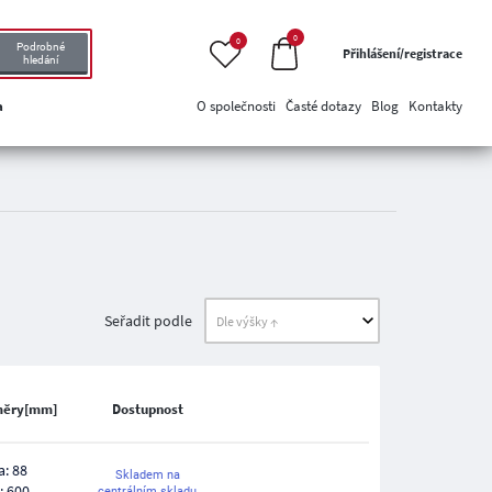
0
0
Podrobné
Přihlášení/registrace
hledání
a
O společnosti
Časté dotazy
Blog
Kontakty
Seřadit podle
měry[mm]
Dostupnost
a: 88
Skladem na
: 600
centrálním skladu,