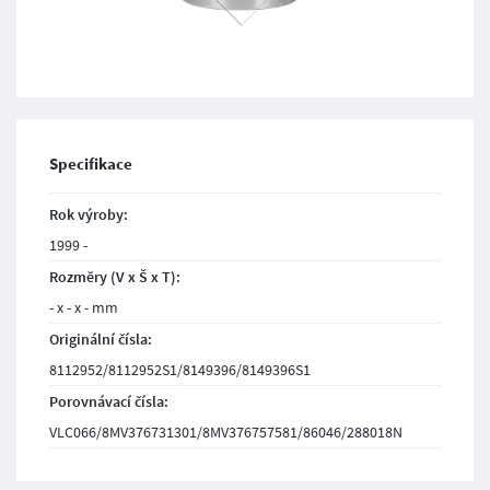
Specifikace
Rok výroby:
1999 -
Rozměry (V x Š x T):
- x - x - mm
Originální čísla:
8112952/8112952S1/8149396/8149396S1
Porovnávací čísla:
VLC066/8MV376731301/8MV376757581/86046/288018N