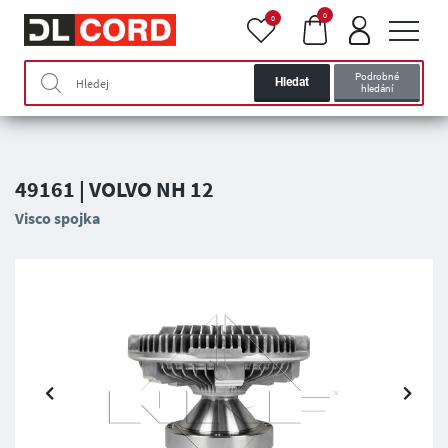
0
0
Podrobné
Hledat
hledání
49161 | VOLVO NH 12
Visco spojka