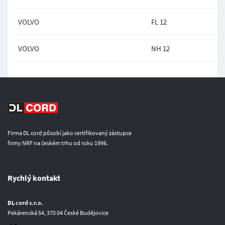
VOLVO
FL 12
VOLVO
NH 12
Firma DL cord působí jako certifikovaný zástupce
firmy NRF na českém trhu od roku 1996.
Rychlý kontakt
DL cord s.r.o.
Pekárenská 54, 370 04 České Budějovice