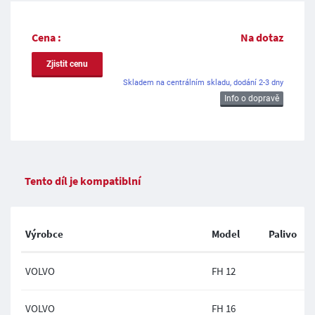
Cena :
Na dotaz
Zjistit cenu
Skladem na centrálním skladu, dodání 2-3 dny
Info o dopravě
Tento díl je kompatiblní
Výrobce
Model
Palivo
VOLVO
FH 12
VOLVO
FH 16