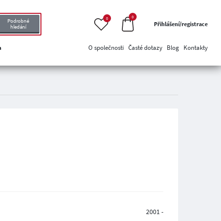
0
0
Podrobné
Přihlášení/registrace
hledání
a
O společnosti
Časté dotazy
Blog
Kontakty
2001 -