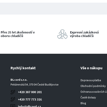
Přes 25 let zkušeností v
Expresní zakázková
oboru chladičů
výroba chladičů
Rychlý kontakt
Vše o nákupu
DL cord s.r.o.
Doprava a platba
Pekárenská 54, 370 04 České Budějovice
Obchodní podmínky
Ochrana a osobních ú
+420 387 000 201
Časté dotazy
+420 777 773 316
Blog
info@dlcord.cz