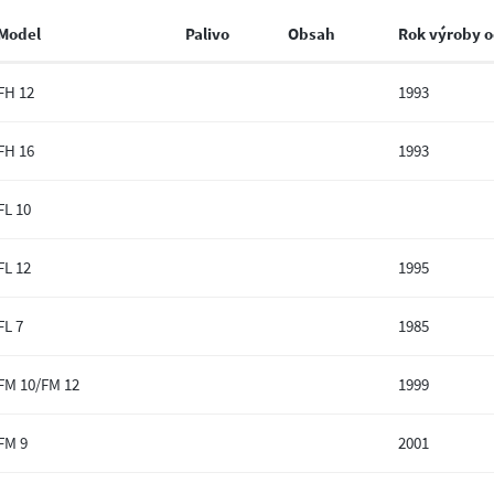
Model
Palivo
Obsah
Rok výroby 
FH 12
1993
FH 16
1993
FL 10
FL 12
1995
FL 7
1985
FM 10/FM 12
1999
FM 9
2001