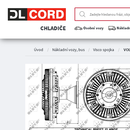
CHLADIČE
Osobní vozy
Nákladn
Úvod
/
Nákladní vozy, bus
/
Visco spojka
/
VOL