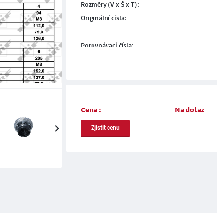
Rozměry (V x Š x T):
Originální čísla:
Porovnávací čísla:
Cena :
Na dotaz
Zjistit cenu