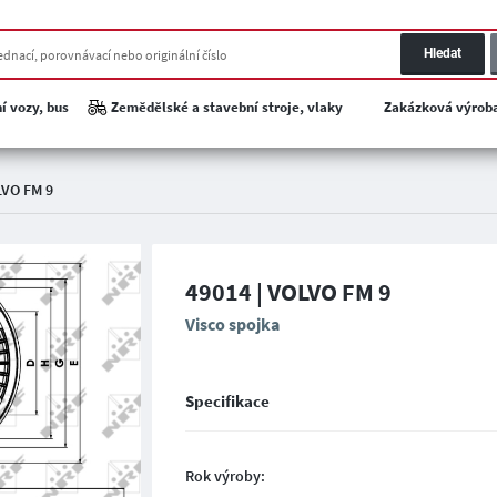
Hledat
í vozy, bus
Zemědělské a stavební stroje, vlaky
Zakázková výrob
VO FM 9
49014 | VOLVO FM 9
Visco spojka
Specifikace
Rok výroby: