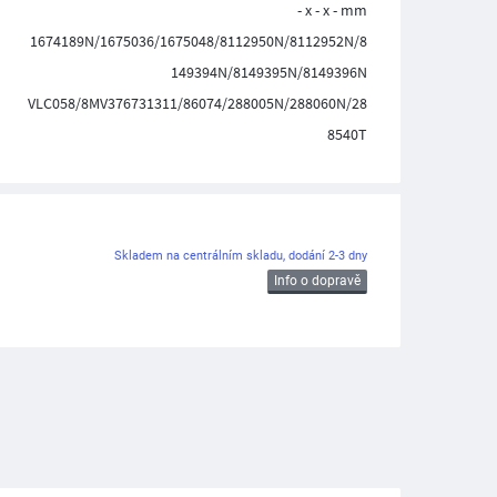
- x - x - mm
1674189N/1675036/1675048/8112950N/8112952N/8
149394N/8149395N/8149396N
VLC058/8MV376731311/86074/288005N/288060N/28
8540T
Skladem na centrálním skladu, dodání 2-3 dny
Info o dopravě