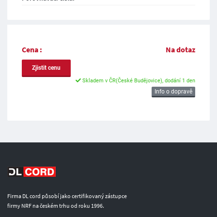
Cena :
Na dotaz
Zjistit cenu
Skladem v ČR(České Budějovice), dodání 1 den
Info o dopravě
Firma DL cord působí jako certifikovaný zástupce
firmy NRF na českém trhu od roku 1996.