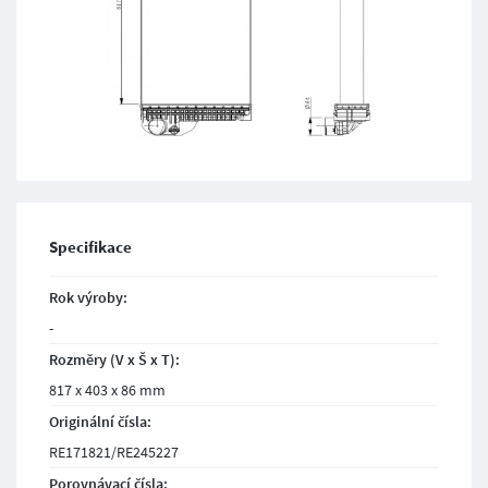
Specifikace
Rok výroby:
-
Rozměry (V x Š x T):
817 x 403 x 86 mm
Originální čísla:
RE171821/RE245227
Porovnávací čísla: