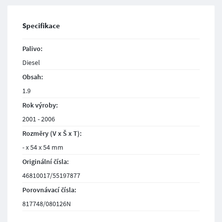
Specifikace
Palivo:
Diesel
Obsah:
1.9
Rok výroby:
2001 - 2006
Rozměry (V x Š x T):
- x 54 x 54 mm
Originální čísla:
46810017/55197877
Porovnávací čísla:
817748/080126N