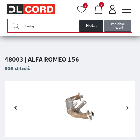
0
0
Podrobné
Hledat
hledání
48003 | ALFA ROMEO 156
EGR chladič