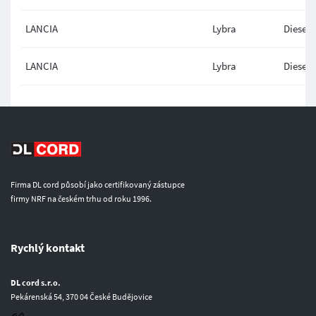
LANCIA
Lybra
Diesel
LANCIA
Lybra
Diesel
Firma DL cord působí jako certifikovaný zástupce
firmy NRF na českém trhu od roku 1996.
Rychlý kontakt
DL cord s.r.o.
Pekárenská 54, 370 04 České Budějovice