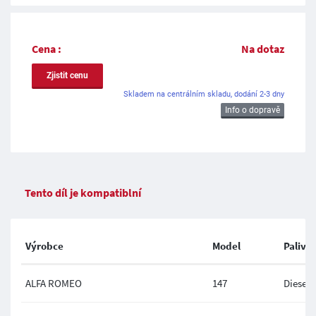
Cena :
Na dotaz
Zjistit cenu
Skladem na centrálním skladu, dodání 2-3 dny
Info o dopravě
Tento díl je kompatiblní
Výrobce
Model
Palivo
ALFA ROMEO
147
Diesel