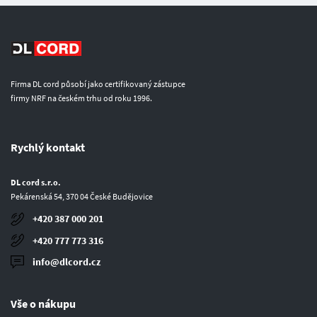
Firma DL cord působí jako certifikovaný zástupce
firmy NRF na českém trhu od roku 1996.
Rychlý kontakt
DL cord s.r.o.
Pekárenská 54, 370 04 České Budějovice
+420 387 000 201
+420 777 773 316
info@dlcord.cz
Vše o nákupu