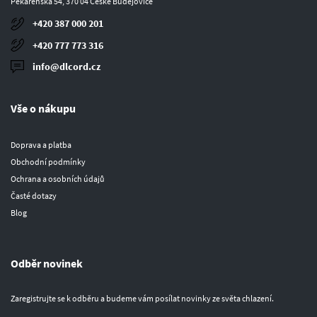
Pekárenská 54, 370 04 České Budějovice
+420 387 000 201
+420 777 773 316
info@dlcord.cz
Vše o nákupu
Doprava a platba
Obchodní podmínky
Ochrana a osobních údajů
Časté dotazy
Blog
Odběr novinek
Zaregistrujte se k odběru a budeme vám posílat novinky ze světa chlazení.