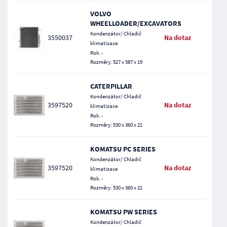
VOLVO
WHEELLOADER/EXCAVATORS
Kondenzátor/ Chladič
3550037
Na dotaz
klimatizace
Rok: -
Rozměry: 527 x 587 x 19
CATERPILLAR
Kondenzátor/ Chladič
3597520
Na dotaz
klimatizace
Rok: -
Rozměry: 530 x 360 x 21
KOMATSU PC SERIES
Kondenzátor/ Chladič
3597520
Na dotaz
klimatizace
Rok: -
Rozměry: 530 x 360 x 21
KOMATSU PW SERIES
Kondenzátor/ Chladič