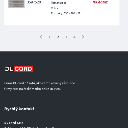
3597520
Na dotaz
klimatizace
Rok: -
Rozměry: 530 x 360 x 21
1
2
3
4
Firma DL cord působí jako certifikovaný zástupce
firmy NRF na českém trhu od roku 1996.
Rychlý kontakt
DL cord s.r.o.